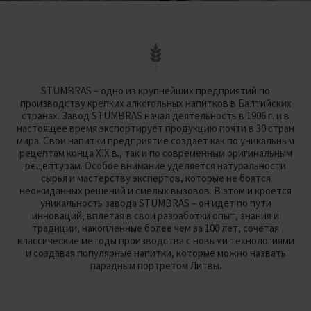
STUMBRAS – одно из крупнейших предприятий по
производству крепких алкогольных напитков в Балтийских
странах. Завод STUMBRAS начал деятельность в 1906 г. и в
настоящее время экспортирует продукцию почти в 30 стран
мира. Свои напитки предприятие создает как по уникальным
рецептам конца XIX в., так и по современным оригинальным
рецептурам. Особое внимание уделяется натуральности
сырья и мастерству экспертов, которые не боятся
неожиданных решений и смелых вызовов. В этом и кроется
уникальность завода STUMBRAS – он идет по пути
инноваций, вплетая в свои разработки опыт, знания и
традиции, накопленные более чем за 100 лет, сочетая
классические методы производства с новыми технологиями
и создавая популярные напитки, которые можно назвать
парадным портретом Литвы.