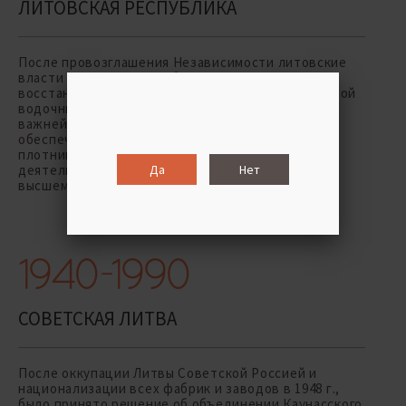
ЛИТОВСКАЯ РЕСПУБЛИКА
После провозглашения Независимости литовские
власти начали уделять большое внимание
восстановлению хозяйства, и Каунасский очистной
водочный склад приобрел статус одной из
важнейших экономических единиц, которая
обеспечивала заказами стекольные фабрики,
плотников, типографии, поэтому забота о
деятельности склада была гарантирована на
Да
Нет
высшем – государственном – уровне.
1940-1990
СОВЕТСКАЯ ЛИТВА
После оккупации Литвы Советской Россией и
национализации всех фабрик и заводов в 1948 г.,
было принято решение об объединении Каунасского