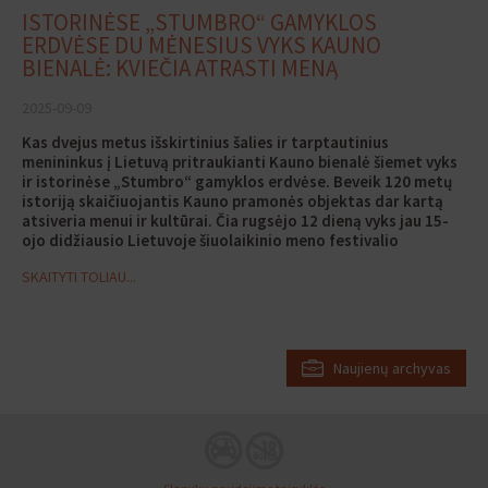
ISTORINĖSE „STUMBRO“ GAMYKLOS
ERDVĖSE DU MĖNESIUS VYKS KAUNO
BIENALĖ: KVIEČIA ATRASTI MENĄ
2025-09-09
Kas dvejus metus išskirtinius šalies ir tarptautinius
menininkus į Lietuvą pritraukianti Kauno bienalė šiemet vyks
ir istorinėse „Stumbro“ gamyklos erdvėse. Beveik 120 metų
istoriją skaičiuojantis Kauno pramonės objektas dar kartą
atsiveria menui ir kultūrai. Čia rugsėjo 12
dieną
vyks jau 15-
ojo didžiausio Lietuvoje šiuolaikinio meno festivalio
atidarymas ir net du mėnesius veiks paroda „Gyvenimas po
SKAITYTI TOLIAU...
gyvenimo“.
„Garsūs pasaulio menininkai atkreipia dėmesį, kad
mūsų gamykla yra unikali ir neatrasta industrinė erdvė. Aplinka
kūrybai suteikia naujų prasmių, o žiūrovui leidžia vis kitaip
pažvelgti į meną. Čia svarbi tampa ne tik erdvės, bet ir laiko
dimensija. Mat gamybinės erdvės turi savo ritmą ir lankymo tvarką
Naujienų archyvas
– apsilankyti jose galima tik tam tikru metu. Viliamės, kad per du
bienalės mėnesius kauniečiai ir miesto svečiai čia atras unikalias
patirtis“, – sako „MV GROUP Production“ lankytojų centrų vadovė
Vidmantė Mickevičienė.