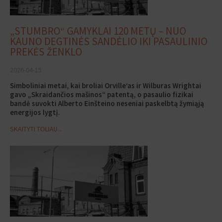
„STUMBRO“ GAMYKLAI 120 METŲ – NUO
KAUNO DEGTINĖS SANDĖLIO IKI PASAULINIO
PREKĖS ŽENKLO
2026-04-15
Simboliniai metai, kai broliai Orville‘as ir Wilburas Wrightai
gavo „Skraidančios mašinos“ patentą, o pasaulio fizikai
bandė suvokti Alberto Einšteino neseniai paskelbtą žymiąją
energijos lygtį.
SKAITYTI TOLIAU...