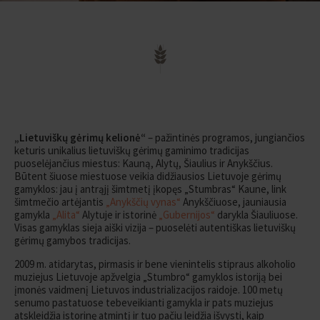
„Lietuviškų gėrimų kelionė“
– pažintinės programos, jungiančios
keturis unikalius lietuviškų gėrimų gaminimo tradicijas
puoselėjančius miestus: Kauną, Alytų, Šiaulius ir Anykščius.
Būtent šiuose miestuose veikia didžiausios Lietuvoje gėrimų
gamyklos: jau į antrąjį šimtmetį įkopęs „Stumbras“ Kaune, link
šimtmečio artėjantis
„Anykščių vynas“
Anykščiuose, jauniausia
gamykla
„Alita“
Alytuje ir istorinė
„Gubernijos“
darykla Šiauliuose.
Visas gamyklas sieja aiški vizija – puoselėti autentiškas lietuviškų
gėrimų gamybos tradicijas.
2009 m. atidarytas, pirmasis ir bene vienintelis stipraus alkoholio
muziejus Lietuvoje apžvelgia „Stumbro“ gamyklos istoriją bei
įmonės vaidmenį Lietuvos industrializacijos raidoje. 100 metų
senumo pastatuose tebeveikianti gamykla ir pats muziejus
atskleidžia istorinę atmintį ir tuo pačiu leidžia išvysti, kaip