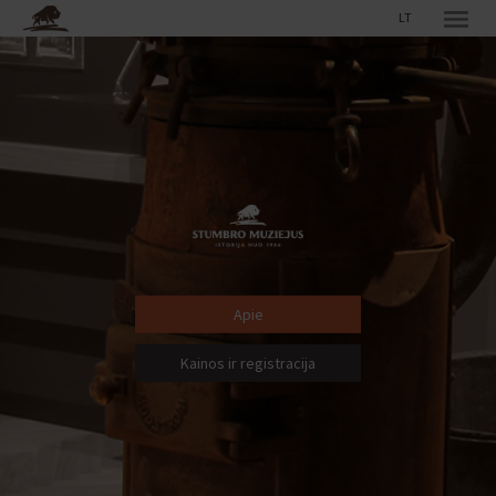
LT
Apie
Kainos ir registracija