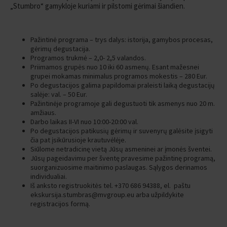
„Stumbro“ gamykloje kuriami ir pilstomi gėrimai šiandien.
Pažintinė programa – trys dalys: istorija, gamybos procesas,
gėrimų degustacija.
Programos trukmė – 2,0- 2,5 valandos.
Priimamos grupės nuo 10 iki 60 asmenų. Esant mažesnei
grupei mokamas minimalus programos mokestis – 280 Eur.
Po degustacijos galima papildomai praleisti laiką degustacijų
salėje: val. – 50 Eur.
Pažintinėje programoje gali degustuoti tik asmenys nuo 20 m.
amžiaus.
Darbo laikas II-VI nuo 10:00-20:00 val.
Po degustacijos patikusių gėrimų ir suvenyrų galėsite įsigyti
čia pat įsikūrusioje krautuvėlėje.
Siūlome netradicinę vietą Jūsų asmeninei ar įmonės šventei.
Jūsų pageidavimu per šventę pravesime pažintinę programą,
suorganizuosime maitinimo paslaugas. Sąlygos derinamos
individualiai.
Iš anksto registruokitės tel. +370 686 94388, el. paštu
ekskursija.stumbras@mvgroup.eu arba užpildykite
registracijos formą.