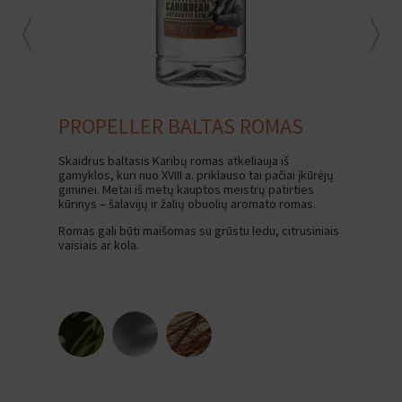
PROPELLER BALTAS ROMAS
P
Skaidrus baltasis Karibų romas atkeliauja iš
Šis 
gamyklos, kuri nuo XVIII a. priklauso tai pačiai įkūrėjų
gami
giminei. Metai iš metų kauptos meistrų patirties
kara
kūrinys – šalavijų ir žalių obuolių aromato romas.
raga
Romas gali būti maišomas su grūstu ledu, citrusiniais
vaisiais ar kola.