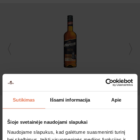
Rudas romas
Sutikimas
Išsami informacija
Apie
Šioje svetainėje naudojami slapukai
Naudojame slapukus, kad galėtume suasmeninti turinį
bei skelbimus, teikti visuomeninės medijos funkcijas ir