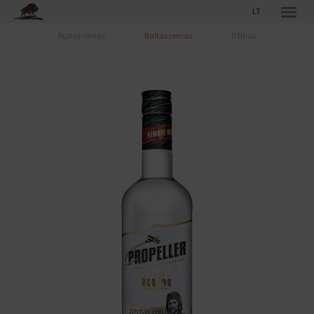
LT
Rudas romas
Baltas romas
Džinas