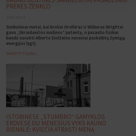
PREKĖS ŽENKLO
2026-04-15
Simboliniai metai, kai broliai Orville‘as ir Wilburas Wrightai
gavo „Skraidančios mašinos“ patentą, o pasaulio fizikai
bandė suvokti Alberto Einšteino neseniai paskelbtą žymiąją
energijos lygtį.
SKAITYTI TOLIAU...
ISTORINĖSE „STUMBRO“ GAMYKLOS
ERDVĖSE DU MĖNESIUS VYKS KAUNO
BIENALĖ: KVIEČIA ATRASTI MENĄ