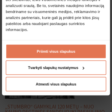
21
analizuoti srautą. Be to, svetainės naudojimo informaciją
bendriname su visuomeninės medijos, reklamavimo ir
„STUMBRO“ GAMYKLOS MUZIEJUS ATVERIA
analizės partneriais, kurie gali ją pridėti prie kitos jūsų
DURIS – SIŪLO GYVAI PATIRTI 120 METŲ
AR TAU YRA
METŲ?
ISTORIJĄ
pateiktos arba naudojant paslaugas surinktos
informacijos.
2026-04-29
Taip
Ne
Yra vietų, kuriose istorija ne tik pasakojama, bet ir patiriama. Viena
tokių – Kaune veikiantis „Stumbro“ gamyklos muziejus.
Priimti visus slapukus
SKAITYTI TOLIAU...
Tvarkyti slapukų nustatymus
Atmesti visus slapukus
„STUMBRO“ GAMYKLAI 120 METŲ – NUO
KAUNO DEGTINĖS SANDĖLIO IKI PASAULINIO