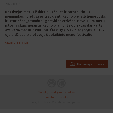
2025-09-09
Kas dvejus metus išskirtinius šalies ir tarptautinius
menininkus į Lietuvą pritraukianti Kauno bienalė šiemet vyks
ir istorinėse „Stumbro“ gamyklos erdvėse. Beveik 120 metų
istoriją skaičiuojantis Kauno pramonės objektas dar kartą
atsiveria menui ir kultūrai. Čia rugsėjo 12
dieną
vyks jau 15-
ojo didžiausio Lietuvoje šiuolaikinio meno festivalio
atidarymas ir net du mėnesius veiks paroda „Gyvenimas po
SKAITYTI TOLIAU...
gyvenimo“.
„Garsūs pasaulio menininkai atkreipia dėmesį, kad
mūsų gamykla yra unikali ir neatrasta industrinė erdvė. Aplinka
kūrybai suteikia naujų prasmių, o žiūrovui leidžia vis kitaip
pažvelgti į meną. Čia svarbi tampa ne tik erdvės, bet ir laiko
dimensija. Mat gamybinės erdvės turi savo ritmą ir lankymo tvarką
Naujienų archyvas
– apsilankyti jose galima tik tam tikru metu. Viliamės, kad per du
bienalės mėnesius kauniečiai ir miesto svečiai čia atras unikalias
patirtis“, – sako „MV GROUP Production“ lankytojų centrų vadovė
Vidmantė Mickevičienė.
Slapukų naudojimo taisyklės
Privatumo politika
AB „Stumbras“. Visos teisės saugomos.